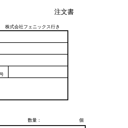
注文書
株式会社フェニックス
行き
号
仕様
数量：
個