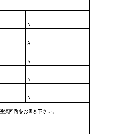
Ａ
Ａ
Ａ
Ａ
Ａ
整流回路をお書き下さい。