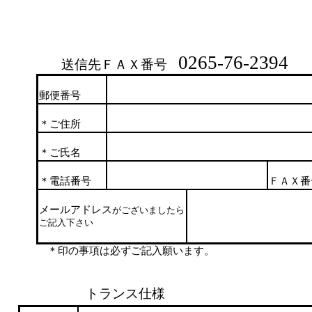
0265-76-2394
送信先ＦＡＸ番号
郵便番号
＊ご住所
＊ご氏名
＊電話番号
ＦＡＸ番
メールアドレス
がございましたら
ご記入下さい
＊印の事項は必ずご記入願います。
トランス